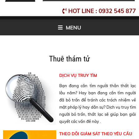
HOT LINE : 0932 545 877
MENU
Thuê thám tử
DỊCH VỤ TRUY TÌM
Bạn đang cần tìm người thân thất lạc
lâu năm? Hay bạn đang cần tìm người
đã bỏ trốn để tránh các trách nhiệm về
mặt pháp lý hay dân sự? Dịch vụ truy tìm
người bỏ trốn, thất lạc sẽ giúp bạn giải
quyết các vấn đề này .
THEO DÕI GIÁM SÁT THEO YÊU CẦU