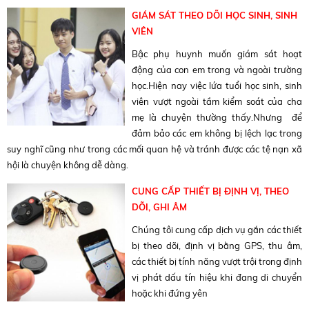
GIÁM SÁT THEO DÕI HỌC SINH, SINH
VIÊN
Bậc phụ huynh muốn giám sát hoạt
động của con em trong và ngoài trường
học.Hiện nay việc lứa tuổi học sinh, sinh
viên vượt ngoài tầm kiểm soát của cha
mẹ là chuyện thường thấy.Nhưng để
đảm bảo các em không bị lệch lạc trong
suy nghĩ cũng như trong các mối quan hệ và tránh được các tệ nạn xã
hội là chuyện không dễ dàng.
CUNG CẤP THIẾT BỊ ĐỊNH VỊ, THEO
DÕI, GHI ÂM
Chúng tôi cung cấp dịch vụ gắn các thiết
bị theo dõi, định vị bằng GPS, thu âm,
các thiết bị tính năng vượt trội trong định
vị phát dấu tín hiệu khi đang di chuyển
hoặc khi đứng yên