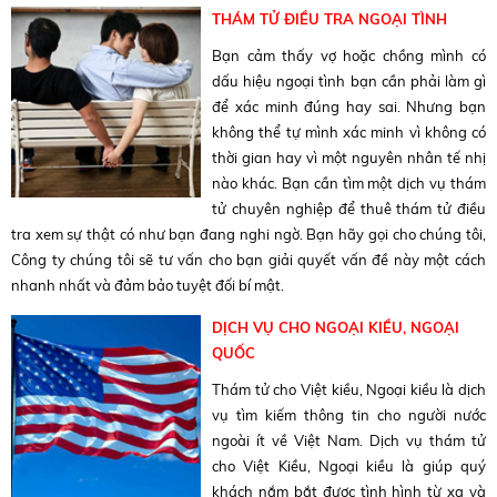
THÁM TỬ ĐIỀU TRA NGOẠI TÌNH
Bạn cảm thấy vợ hoặc chồng mình có
dấu hiệu ngoại tình bạn cần phải làm gì
để xác minh đúng hay sai. Nhưng bạn
không thể tự mình xác minh vì không có
thời gian hay vì một nguyên nhân tế nhị
nào khác. Bạn cần tìm một dịch vụ thám
tử chuyên nghiệp để thuê thám tử điều
tra xem sự thật có như bạn đang nghi ngờ. Bạn hãy gọi cho chúng tôi,
Công ty chúng tôi sẽ tư vấn cho bạn giải quyết vấn đề này một cách
nhanh nhất và đảm bảo tuyệt đối bí mật.
DỊCH VỤ CHO NGOẠI KIỀU, NGOẠI
QUỐC
Thám tử cho Việt kiều, Ngoại kiều là dịch
vụ tìm kiếm thông tin cho người nước
ngoài ít về Việt Nam. Dịch vụ thám tử
cho Việt Kiều, Ngoại kiều là giúp quý
khách nắm bắt được tình hình từ xa và