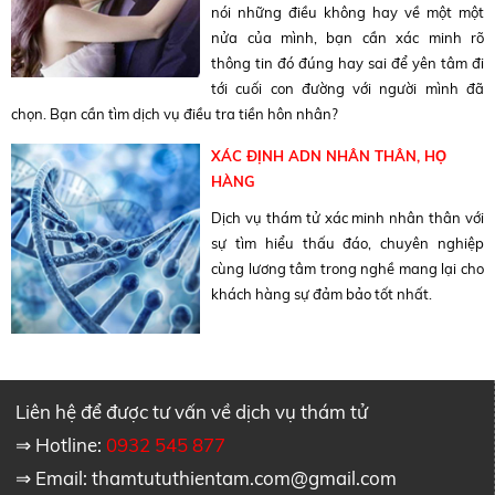
nói những điều không hay về một một
nửa của mình, bạn cần xác minh rõ
thông tin đó đúng hay sai để yên tâm đi
tới cuối con đường với người mình đã
chọn. Bạn cần tìm dịch vụ điều tra tiền hôn nhân?
XÁC ĐỊNH ADN NHÂN THÂN, HỌ
HÀNG
Dịch vụ thám tử xác minh nhân thân với
sự tìm hiểu thấu đáo, chuyên nghiệp
cùng lương tâm trong nghề mang lại cho
khách hàng sự đảm bảo tốt nhất.
Liên hệ để được tư vấn về dịch vụ thám tử
⇒ Hotline:
0932 545 877
⇒ Email:
thamtututhientam.com@gmail.com