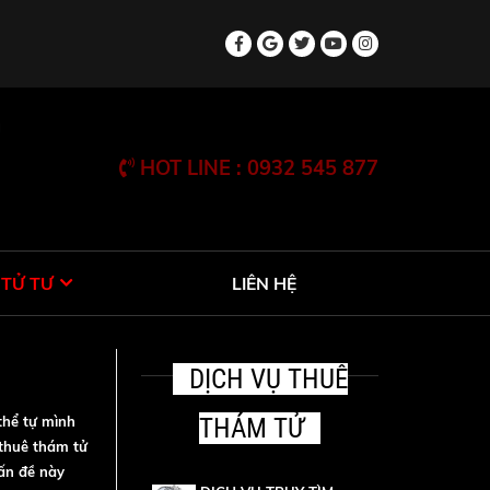
HOT LINE : 0932 545 877
 TỬ TƯ
LIÊN HỆ
DỊCH VỤ THUÊ
thể tự mình
THÁM TỬ
 thuê thám tử
vấn đề này