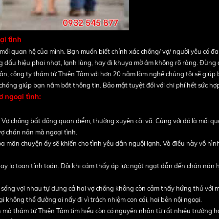
ại tình
ối quan hệ của mình. Bạn muốn biết chính xác chồng/ vợ/ người yêu có đ
dấu hiệu phai nhạt, lạnh lùng, hay đi khuya mờ ám không rõ ràng. Đừng 
ân, công ty thám tử Thiện Tâm với hơn 20 năm làm nghề chúng tôi sẽ giúp 
g giúp bạn nắm bắt thông tin. Bảo mật tuyệt đối với chi phí hết sức hợp 
 ngoại tình:
Cùng nhau điểm qua một số nguyên nhân có thể dẫn 
ngoại tình của Thám tử Thiện Tâm thường gặp:
: Vợ chồng bất đồng quan điểm, thường xuyên cãi vã. Cùng với đó là mối q
ợ chán nản mà ngoại tình.
 mãn chuyện ấy sẽ khiến cho tình yêu dần nguội lạnh. Và điều này vô hìn
quay lo toan tính toán. Đôi khi cảm thấy áp lực ngột ngạt dẫn đến chán nản
g sống vợi nhau tự dưng cả hai vợ chồng không còn cảm thấy hứng thú với 
 không thể đường ai nấy đi vì trách nhiệm con cái, hai bên nội ngoại.
h mà thám tử Thiện Tâm tìm hiểu còn có nguyên nhân từ rất nhiều trường 