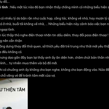
 dỗ,...
 tình :
Nếu một lúc nào đó bạn nhận thấy chồng mình có những biểu hiện 
ó nhiều lý do bận rộn như cuộc họp, công tác, không về nhà, hay mượn lý 
có ở nhà, buổi tối không về nhà, … Những biểu hiện này cảnh báo việc bạn n
goại tình.
 lúc thập thò nghe điện thoại nhắn tin dấu diếm, thay đổi pass điện thoại 
ũng nên cẩn thận
ng dưng thay đổi thói quen, sở thích,yêu đời trẻ trung như thời mới yêu thậ
a đều không có.
hưng dạo gần đây bạn lại thấy anh ấy ăn diện hơn, chăm chút bản thân n
ình,… tự nhiên mua thêm vài bộ đồ mới.
hi có chuông anh ấy không cho bạn nghe, không cho bạn động vào. Nửa đê
 chỗ vắng vẻ để tránh tầm mắt của vợ.