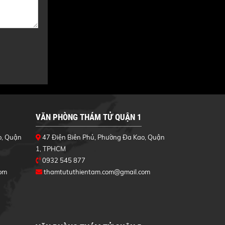
VĂN PHÒNG THÁM TỬ QUẬN 1
o, Quận
47 Điện Biên Phủ, Phường Đa Kao, Quận
1, TPHCM
0932 545 877
om
thamtututhientam.com@gmail.com