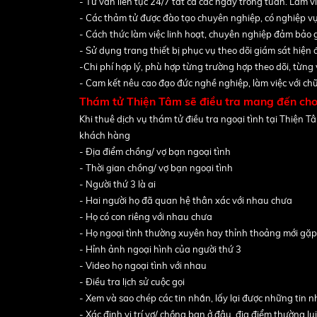
- Tư vấn liên tục 24/7 tất cả các ngày trong tuần. Làm v
- Các thảm tử được đào tạo chuyên nghiệp, có nghiệp vụ
- Cách thức làm việc linh hoạt, chuyên nghiệp đảm bảo
- Sử dụng trang thiết bị phục vụ theo dõi giám sát hiện 
-Chi phí hợp lý, phù hợp từng trường hợp theo dõi, từng
- Cam kết nêu cao đạo đức nghề nghiệp, làm việc với ch
Thám tử Thiện Tâm sẽ điều tra mang đến cho
Khi thuê dịch vụ thám tử điều tra ngoại tình tại Thiện T
khách hàng
- Địa điểm chồng/ vợ bạn ngoại tình
- Thời gian chồng/ vợ bạn ngoại tình
- Người thứ 3 là ai
- Hai người họ đã quan hệ thân xác với nhau chưa
- Họ có con riêng với nhau chưa
- Họ ngoại tình thường xuyên hay thỉnh thoảng mới gặ
- Hỉnh ảnh ngoại hình của người thứ 3
- Video họ ngoại tình với nhau
- Điều tra lịch sử cuộc gọi
- Xem và sao chép các tin nhắn, lấy lại được những tin 
- Xác định vị trí vợ/ chồng bạn ở đâu, địa điểm thường lui 