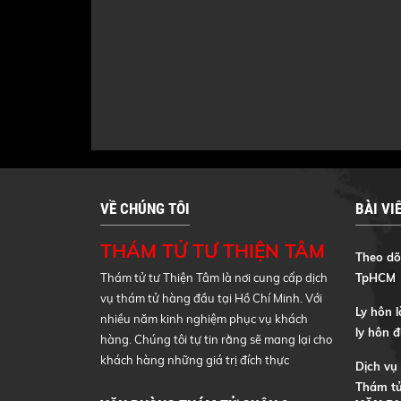
VỀ CHÚNG TÔI
BÀI VI
THÁM TỬ TƯ THIỆN TÂM
Theo dõi
Thám tử tư Thiện Tâm là nơi cung cấp dịch
TpHCM
vụ thám tử hàng đầu tại Hồ Chí Minh. Với
Ly hôn l
nhiều năm kinh nghiệm phục vụ khách
ly hôn 
hàng. Chúng tôi tự tin rằng sẽ mang lại cho
khách hàng những giá trị đích thực
Dịch vụ
Thám tử