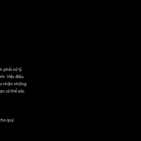
n phải xử lý
nh. Việc điều
ghi nhận những
bạn có thể xác
 cho quý