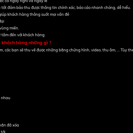
iệc cả ngày nghỉ và ngày lễ
 tốt đảm bảo thu được thông tin chính xác, báo cáo nhanh chóng, dễ hiểu.
 giúp khách hàng thông suốt mọi vấn đề
đại
 vùng miền.
ữ tâm đến với khách hàng.
 khách hàng những gì ?
âm, các bạn sẽ thu về được những bằng chứng hình, video, thu âm, ... Tùy t
p nhau
nhắn đã xóa
tới.