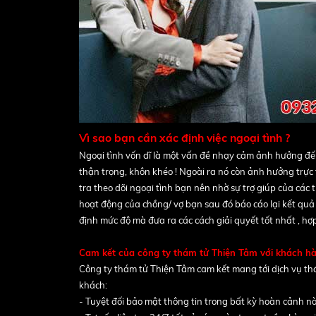
Vì sao bạn cần xác định việc ngoại tình
?
Ngoại tình vốn dĩ là một vấn đề nhạy cảm ảnh hưởng đến c
thận trọng, khôn khéo ! Ngoài ra nó còn ảnh hưởng trực t
tra theo dõi ngoại tình bạn nên nhờ sự trợ giúp của cá
hoạt động của chồng/ vợ bạn sau đó báo cáo lại kết quả c
định mức độ mà đưa ra các cách giải quyết tốt nhất , hợp
Cam kết của công ty thám tử Thiện Tâm với khách h
Công ty thám tử Thiện Tâm cam kết mang tới dịch vụ thám
khách:
- Tuyệt đối bảo mật thông tin trong bất kỳ hoàn cảnh n