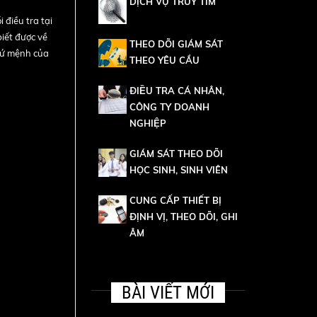
DỊCH VỤ TRUY TÌM
 điều tra tại
biết được về
THEO DÕI GIÁM SÁT
 sứ mệnh của
THEO YÊU CẦU
ĐIỀU TRA CÁ NHÂN,
CÔNG TY DOANH
NGHIỆP
GIÁM SÁT THEO DÕI
HỌC SINH, SINH VIÊN
CUNG CẤP THIẾT BỊ
ĐỊNH VỊ, THEO DÕI, GHI
ÂM
BÀI VIẾT MỚI