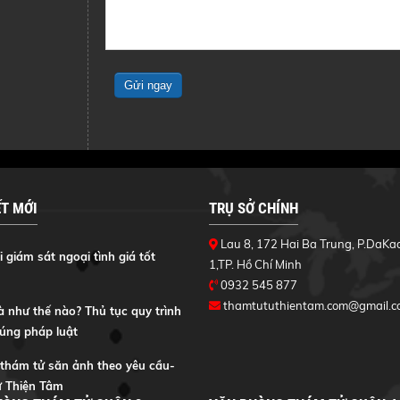
ẾT MỚI
TRỤ SỞ CHÍNH
Lau 8, 172 Hai Ba Trung, P.DaKa
 giám sát ngoại tình giá tốt
1,TP. Hồ Chí Minh
0932 545 877
thamtututhientam.com@gmail.c
à như thế nào? Thủ tục quy trình
đúng pháp luật
 thám tử săn ảnh theo yêu cầu-
 Thiện Tâm