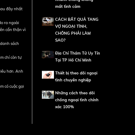
mất tình cảm
sau đây nhất
CÁCH BẮT QUẢ TANG
do ra ngoài
VỢ NGOẠI TÌNH,
ên cẩn thận vì
CHỒNG PHẢI LÀM
SAO?
! danh sách
Địa Chỉ Thám Tử Uy Tín
m chí còn tự
Tại TP Hồ Chí Minh
hiều hơn. Anh
Thiết bị theo dõi ngoại
tình chuyên nghiệp
m có cuộc gọi
Những cách theo dõi
chồng ngoại tình chính
xác 100%