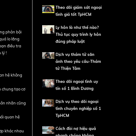
Theo dõi giám sát ngoại
tình giá tốt TpHCM
Ly hôn là như thế nào?
ang phản bội
Thủ tục quy trình ly hôn
quá lo lắng
đúng pháp luật
bạn điều tra
lý !
Dịch vụ thám tử săn
đến việc
ảnh theo yêu cầu-Thám
tử Thiện Tâm
uan hệ không
Theo dõi ngoại tình uy
tín số 1 Bình Dương
h chung tạo cơ
Dịch vụ theo dõi ngoại
 hôn nhân cũng
tình chuyên nghiệp số 1
TpHCM
mối quan hệ
Cách đòi nợ hiệu quả
hợp khác nhau
nhanh chóng không