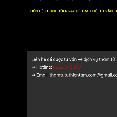
LIÊN HỆ CHÚNG TÔI NGAY ĐỂ TRAO ĐỔI TƯ VẤN 
Liên hệ để được tư vấn về dịch vụ thám tử
⇒ Hotline:
0932 545 877
⇒ Email:
thamtututhientam.com@gmail.c