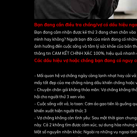
Bạn đang cần điều tra chồng/vợ có dấu hiệu ngo
Bạn đang cảm nhận được kẻ thứ 3 đang chen chân vào m
mình hay không? Người bạn đời của mình đang có những 
ảnh hưởng đến cuộc sống và tâm lý sức khỏe của bản th
thông tin CAM KẾT CHÍNH XÁC 100%, hiệu quả nhanh chón
Các dấu hiệu vợ hoặc chồng bạn đang có nguy cơ
ngoại tình mà trong quá trình làm nghề theo dõi 
- Mối quan hệ vợ chồng ngày càng lạnh nhạt hay cải vả
mấy tốt đẹp của mẹ chồng nàng dâu khiến chồng hoặc v
- Chuyện chăn gói không thỏa mãn: Vợ chồng không thỏa
hội cho người thứ 3 xen vào.
- Cuộc sống vất vả, lo toan: Cơm áo gạo tiền là guồng 
khiến xuất hiện người thức 3
- Vợ chồng không còn tình yêu: Sau một thời gian chun
này. Cả 2 không tìm được cảm xúc, sự dung hòa nhưng lại
Một số nguyên nhân khác: Ngoài ra những vụ ngoại tìn