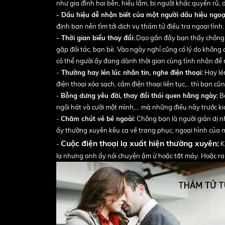
như gia đình hai bên, hiểu lầm, bị người khác quyến rũ, dụ
- Dấu hiệu dễ nhận biết của một người dấu hiệu ngoại
định bạn nên tìm tới dịch vụ thám tử điều tra ngoại tình.
- Thời gian biểu thay đổi:
Dạo gần đây bạn thấy chồng c
gặp đối tác, bạn bè. Vào ngày nghỉ cũng có lý do không 
có thể người ấy đang dành thời gian cùng tình nhân để n
-
Thường hay lén lúc nhắn tin, nghe điện thoại:
Hay lén
điện thoại xóa sạch, cầm điện thoại liên tục,.. thì bạn c
-
Bỗng dưng yêu đời, thay đổi thói quen hằng ngày:
Bõ
ngồi hát và cười một mình,… mà những điều này trước ki
-
Chăm chút vẻ bề ngoài:
Chồng bạn là người giản dị n
ấy thường xuyên kêu ca về trang phục, ngoại hình của m
Cuộc điện thoại lạ xuất hiện thường xuyên:
-
K
lạ nhưng anh ấy nói chuyện ậm ừ hoặc tắt máy. Hoặc ra