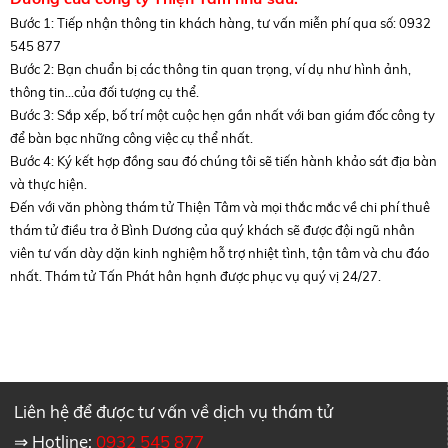
Bước 1: Tiếp nhận thông tin khách hàng, tư vấn miễn phí qua số: 0932
545 877
Bước 2: Bạn chuẩn bị các thông tin quan trọng, ví dụ như hình ảnh,
thông tin…của đối tượng cụ thể.
Bước 3: Sắp xếp, bố trí một cuộc hẹn gần nhất với ban giám đốc công ty
để bàn bạc những công việc cụ thể nhất.
Bước 4: Ký kết hợp đồng sau đó chúng tôi sẽ tiến hành khảo sát địa bàn
và thực hiện.
Đến với văn phòng thám tử Thiện Tâm và mọi thắc mắc về chi phí thuê
thám tử điều tra ở Bình Dương của quý khách sẽ được đội ngũ nhân
viên tư vấn dày dặn kinh nghiệm hỗ trợ nhiệt tình, tận tâm và chu đáo
nhất. Thám tử Tấn Phát hân hạnh được phục vụ quý vị 24/27.
Liên hệ để được tư vấn về dịch vụ thám tử
⇒ Hotline:
0932 545 877