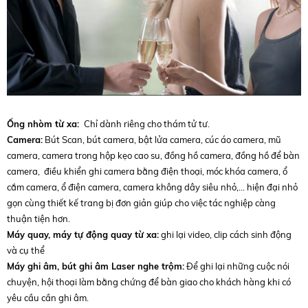
Ống nhòm từ xa:
Chỉ dành riêng cho thám tử tư.
Camera:
Bút Scan, bút camera, bật lửa camera, cúc áo camera, mũ
camera, camera trong hộp kẹo cao su, đồng hồ camera, đồng hồ để bàn
camera, điều khiển ghi camera bằng điện thoại, móc khóa camera, ổ
cắm camera, ổ điện camera, camera không dây siêu nhỏ,… hiện đại nhỏ
gọn cùng thiết kế trang bị đơn giản giúp cho việc tác nghiệp càng
thuận tiện hơn.
Máy quay, máy tự động quay từ xa:
ghi lại video, clip cách sinh động
và cụ thể
Máy ghi âm, bút ghi âm Laser nghe trộm:
Để ghi lại những cuộc nói
chuyện, hội thoại làm bằng chứng để bàn giao cho khách hàng khi có
yêu cầu cần ghi âm.