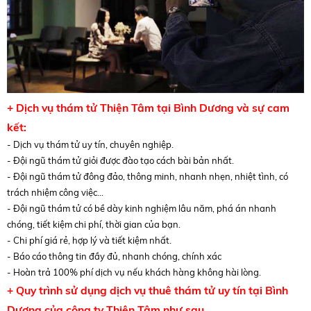
+ Dịch vụ thám tử Thiện Tâm tại Bình Dương và sự cam
kết:
- Dịch vụ thám tử uy tín, chuyên nghiệp.
- Đội ngũ thám tử giỏi được đào tạo cách bài bản nhất.
- Đội ngũ thám tử đông đảo, thông minh, nhanh nhẹn, nhiệt tình, có
trách nhiệm công việc...
- Đội ngũ thám tử có bề dày kinh nghiệm lâu năm, phá án nhanh
chóng, tiết kiệm chi phí, thời gian của bạn.
- Chi phí giá rẻ, hợp lý và tiết kiệm nhất.
- Báo cáo thông tin đầy đủ, nhanh chóng, chính xác
- Hoàn trả 100% phí dịch vụ nếu khách hàng không hài lòng.
+ Quy trình sử dụng dịch vụ thuê thám tử uy tín tại Bình
Dương của công ty Thiện Tâm như sau.