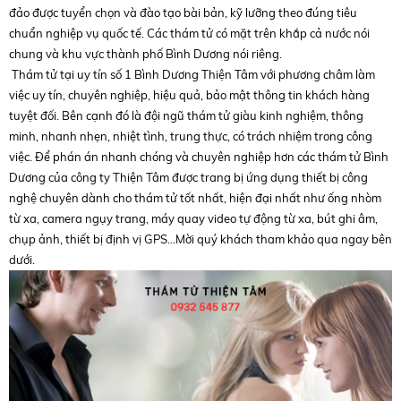
đảo được tuyển chọn và đào tạo bài bản, kỹ lưỡng theo đúng tiêu
chuẩn nghiệp vụ quốc tế. Các thám tử có mặt trên khắp cả nước nói
chung và khu vực thành phố Bình Dương nói riêng.
Thám tử tại uy tín số 1 Bình Dương Thiện Tâm với phương châm làm
việc uy tín, chuyên nghiệp, hiệu quả, bảo mật thông tin khách hàng
tuyệt đối. Bên cạnh đó là đội ngũ thám tử giàu kinh nghiệm, thông
minh, nhanh nhẹn, nhiệt tình, trung thực, có trách nhiệm trong công
việc. Để phán án nhanh chóng và chuyên nghiệp hơn các thám tử Bình
Dương của công ty Thiện Tâm được trang bị ứng dụng thiết bị công
nghệ chuyên dành cho thám tử tốt nhất, hiện đại nhất như ống nhòm
từ xa, camera ngụy trang, máy quay video tự động từ xa, bút ghi âm,
chụp ảnh, thiết bị định vị GPS...Mời quý khách tham khảo qua ngay bên
dưới.